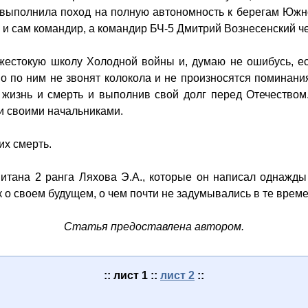
выполнила поход на полную автономность к берегам Южн
 и сам командир, а командир БЧ-5 Дмитрий Вознесенский че
естокую школу Холодной войны и, думаю не ошибусь, есл
 но по ним не звонят колокола и не произносятся помина
 жизнь и смерть и выполнив свой долг перед Отечеством.
и своими начальниками.
их смерть.
итана 2 ранга Ляхова Э.А., которые он написал однажды 
о своем будущем, о чем почти не задумывались в те врем
Статья предоставлена автором.
:: лист 1 ::
лист 2
::