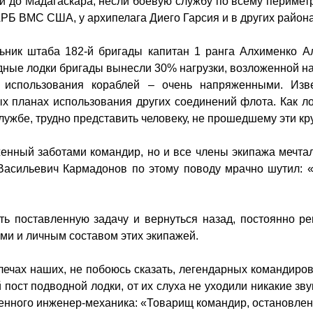
 до Мадагаскара, несли боевую службу по всему периметр
ЛАРБ ВМС США, у архипелага Диего Гарсия и в других район
ьник штаба 182-й бригады капитан 1 ранга Алхименко А
дные лодки бригады вынесли 30% нагрузки, возложенной н
 использования кораблей – очень напряженными. Изве
 планах использования других соединений флота. Как лод
лужбе, трудно представить человеку, не прошедшему эти кру
женный заботами командир, но и все члены экипажа мечтал
Васильевич Кармадонов по этому поводу мрачно шутил: 
ть поставленную задачу и вернуться назад, постоянно 
ами и личным составом этих экипажей.
лечах наших, не побоюсь сказать, легендарных командиро
пост подводной лодки, от их слуха не уходили никакие зв
хтенного инженер-механика: «Товарищ командир, остановлена