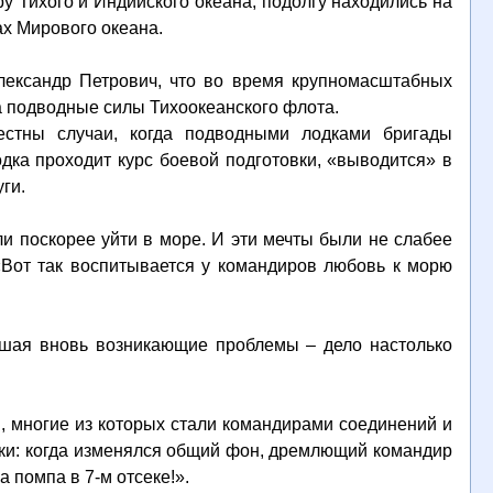
у Тихого и Индийского океана, подолгу находились на
ах Мирового океана.
лександр Петрович, что во время крупномасштабных
а подводные силы Тихоокеанского флота.
стны случаи, когда подводными лодками бригады
ка проходит курс боевой подготовки, «выводится» в
ги.
и поскорее уйти в море. И эти мечты были не слабее
«Вот так воспитывается у командиров любовь к морю
решая вновь возникающие проблемы – дело настолько
в, многие из которых стали командирами соединений и
уки: когда изменялся общий фон, дремлющий командир
 помпа в 7-м отсеке!».