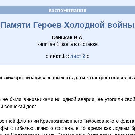
воспоминания
Памяти Героев Холодной войны
Сенькин В.А.
капитан 1 ранга в отставке
:: лист 1 ::
лист 2
::
нских организациях вспоминать даты катастроф подводных л
 не были виновниками ни одной аварии, не утопили свой
й воинский долг.
оенной флотилии Краснознаменного Тихоокеанского флота 
офы с гибелью личного состава, в то время как лодкам 