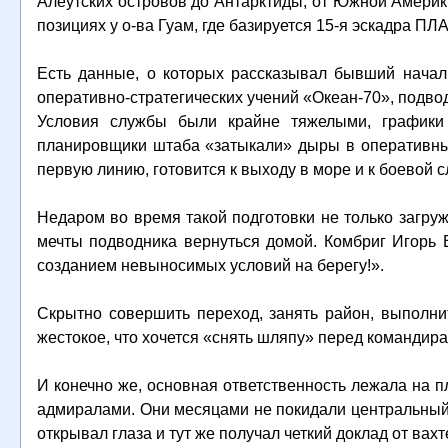
Алеутских островов до Антарктиды, от Южной Америки
позициях у о-ва Гуам, где базируется 15-я эскадра П
Есть данные, о которых рассказывал бывший начал
оперативно-стратегических учений «Океан-70», подво
Условия службы были крайне тяжелыми, графики
планировщики штаба «затыкали» дыры в оперативных
первую линию, готовится к выходу в море и к боевой с
Недаром во время такой подготовки не только загру
мечты подводника вернуться домой. Комбриг Игорь 
созданием невыносимых условий на берегу!».
Скрытно совершить переход, занять район, выполни
жестокое, что хочется «снять шляпу» перед командир
И конечно же, основная ответственность лежала на п
адмиралами. Они месяцами не покидали центральный 
открывал глаза и тут же получал четкий доклад от ва