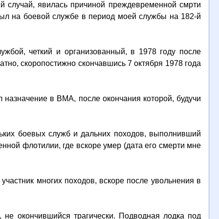
кий случай, явилась причиной преждевременной смрти
был на боевой службе в период моей службы на 182-й
ужбой, четкий и организованный, в 1978 году после
атно, скоропостижно скончавшись 7 октября 1978 года
 назначение в ВМА, после окончания которой, будучи
льких боевых служб и дальних походов, выполнивший
нной флотилии, где вскоре умер (дата его смерти мне
 участник многих походов, вскоре после увольнения в
, не окончившийся трагически. Подводная лодка под