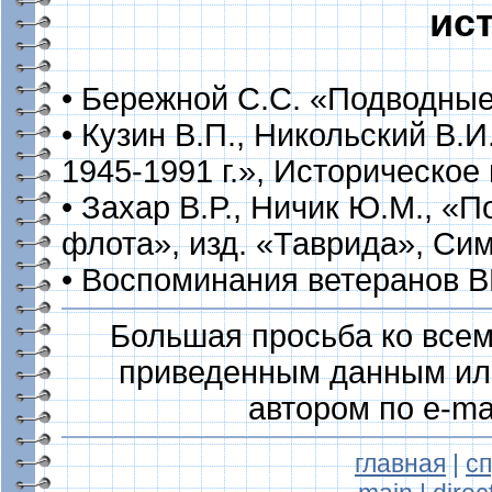
ис
• Бережной С.С. «Подводные
• Кузин В.П., Никольский В
1945-1991 г.», Историческое
• Захар В.Р., Ничик Ю.М., 
флота», изд. «Таврида», Сим
• Воспоминания ветеранов В
Большая просьба ко всем,
приведенным данным или
автором по e-ma
главная
|
с