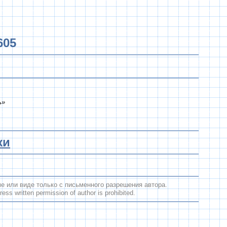
605
ь»
ки
 или виде только с письменного разрешения автора.
ess written permission of author is prohibited.