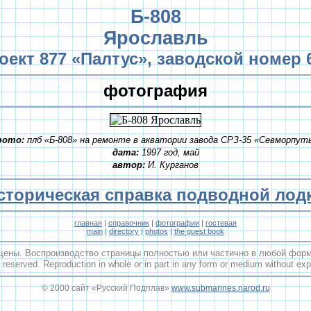
Б-808
Ярославль
оект 877 «Палтус», заводской номер 
фотография
ото:
плб «Б-808» на ремонте в акватории завода СРЗ-35 «Севморпут
дата:
1997 год, май
автор:
И. Курганов
сторическая справка подводной лод
главная
|
справочник
|
фотографии
|
гостевая
main
|
directory
|
photos
|
the guest book
щены. Воспроизводство страницы полностью или частично в любой форме
reserved. Reproduction in whole or in part in any form or medium without expr
© 2000 сайт «Русский Подплав»
www.submarines.narod.ru